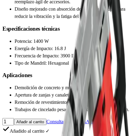
reemplazo ágil de accesorios.
Diseño mejorado con absorción de impactos múltiple para
reducir la vibración y la fatiga del operador.
Especificaciones técnicas
Potencia: 1400 W
Energía de Impacto: 16.8 J
Frecuencia de Impacto: 3900 IPM
Tipo de Mandril: Hexagonal
Aplicaciones
Demolición de concreto y mampostería.
Apertura de zanjas y canaletas en pisos y muros.
Remoción de revestimientos y baldosas.
Trabajos de cincelado pesado en construcción y renovación.
Consultar por WhatsApp
Añadir al carrito
Añadido al carrito ✓