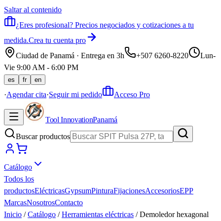
Saltar al contenido
¿Eres profesional? Precios negociados y cotizaciones a tu
medida.
Crea tu cuenta pro
Ciudad de Panamá · Entrega en 3h
+507 6260-8220
Lun-
Vie 9:00 AM - 6:00 PM
es
fr
en
·
Agendar cita
·
Seguir mi pedido
Acceso Pro
Tool Innovation
Panamá
Buscar productos
Catálogo
Todos los
productos
Eléctricas
Gypsum
Pintura
Fijaciones
Accesorios
EPP
Marcas
Nosotros
Contacto
Inicio
/
Catálogo
/
Herramientas eléctricas
/
Demoledor hexagonal