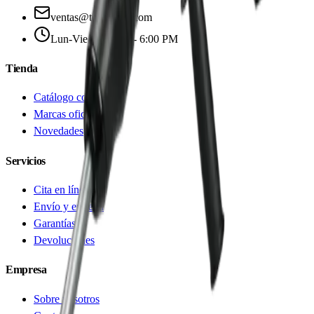
ventas@toolinnov.com
Lun-Vie 9:00 AM - 6:00 PM
Tienda
Catálogo completo
Marcas oficiales
Novedades
Servicios
Cita en línea
Envío y entrega
Garantías
Devoluciones
Empresa
Sobre nosotros