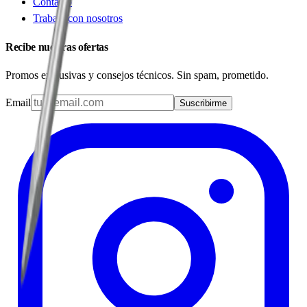
Contacto
Trabaja con nosotros
Recibe nuestras ofertas
Promos exclusivas y consejos técnicos. Sin spam, prometido.
Email
Suscribirme