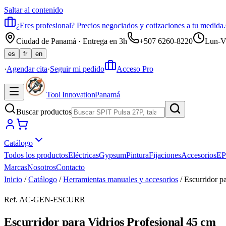
Saltar al contenido
¿Eres profesional? Precios negociados y cotizaciones a tu medida.
Ciudad de Panamá · Entrega en 3h
+507 6260-8220
Lun-V
es
fr
en
·
Agendar cita
·
Seguir mi pedido
Acceso Pro
Tool Innovation
Panamá
Buscar productos
Catálogo
Todos los productos
Eléctricas
Gypsum
Pintura
Fijaciones
Accesorios
EP
Marcas
Nosotros
Contacto
Inicio
/
Catálogo
/
Herramientas manuales y accesorios
/
Escurridor p
Ref.
AC-GEN-ESCURR
Escurridor para Vidrios Profesional 45 cm