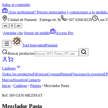
Saltar al contenido
¿Eres profesional? Precios negociados y cotizaciones a tu medida.
Ciudad de Panamá · Entrega en 3h
+507 6260-8220
Lun-V
es
fr
en
·
Agendar cita
·
Seguir mi pedido
Acceso Pro
Tool Innovation
Panamá
Buscar productos
Catálogo
Todos los productos
Eléctricas
Gypsum
Pintura
Fijaciones
Accesorios
EP
Marcas
Nosotros
Contacto
Inicio
/
Catálogo
/
Pintura
/
Mezclador Pasta
Ref.
HP-GEN-MEZPAST
Mezclador Pasta